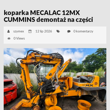
koparka MECALAC 12MX
CUMMINS demontaż na części
szymex
12 lip 2026
0 komentarzy
0 Views