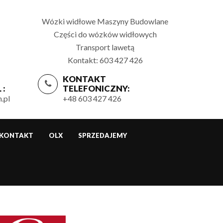
Wózki widłowe Maszyny Budowlane
Części do wózków widłowych
Transport lawetą
Kontakt: 603 427 426
KONTAKT
 :
TELEFONICZNY:
.pl
+48 603 427 426
KONTAKT
OLX
SPRZEDAJEMY