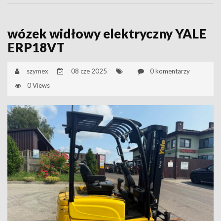
wózek widłowy elektryczny YALE
ERP18VT
szymex
08 cze 2025
0 komentarzy
0 Views