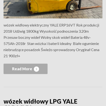
wózek widłowy elektryczny YALE ERP16VT Rok produkcji
2018 Udźwig 1800kg Wysokość podnoszenia 3.20m
Przesuw boczny wideł Wolny skok wideł Bateria 48v-
575Ah-2018r Stan wózka i baterii idealny Białe ogumienie
niebrudzące posadzek Świeżo sprowadzony Oryginał Cena
21 900zł+
Read More
wózek widłowy LPG YALE