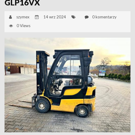
GLP16VX
szymex
14 wrz 2024
0 komentarzy
0 Views