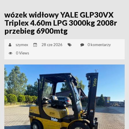
wózek widłowy YALE GLP30VX
Triplex 4.60m LPG 3000kg 2008r
przebieg 6900mtg
szymex
28 cze 2026
0 komentarzy
0 Views