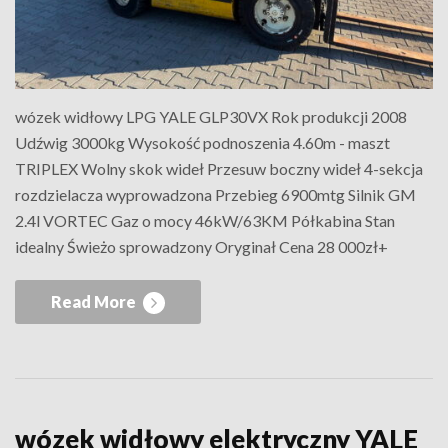
wózek widłowy LPG YALE GLP30VX Rok produkcji 2008
Udźwig 3000kg Wysokość podnoszenia 4.60m - maszt
TRIPLEX Wolny skok wideł Przesuw boczny wideł 4-sekcja
rozdzielacza wyprowadzona Przebieg 6900mtg Silnik GM
2.4l VORTEC Gaz o mocy 46kW/63KM Półkabina Stan
idealny Świeżo sprowadzony Oryginał Cena 28 000zł+
Read More
wózek widłowy elektryczny YALE