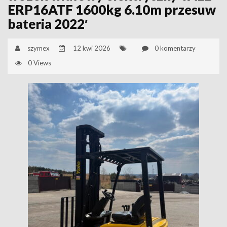
ERP16ATF 1600kg 6.10m przesuw
bateria 2022′
szymex
12 kwi 2026
0 komentarzy
0 Views