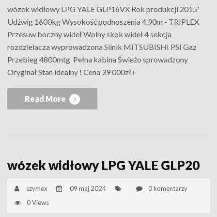
wózek widłowy LPG YALE GLP16VX Rok produkcji 2015'
Udźwig 1600kg Wysokość podnoszenia 4.90m - TRIPLEX
Przesuw boczny wideł Wolny skok wideł 4 sekcja
rozdzielacza wyprowadzona Silnik MITSUBISHI PSI Gaz
Przebieg 4800mtg Pełna kabina Świeżo sprowadzony
Oryginał Stan idealny ! Cena 39 000zł+
Read More
wózek widłowy LPG YALE GLP20
szymex
09 maj 2024
0 komentarzy
0 Views