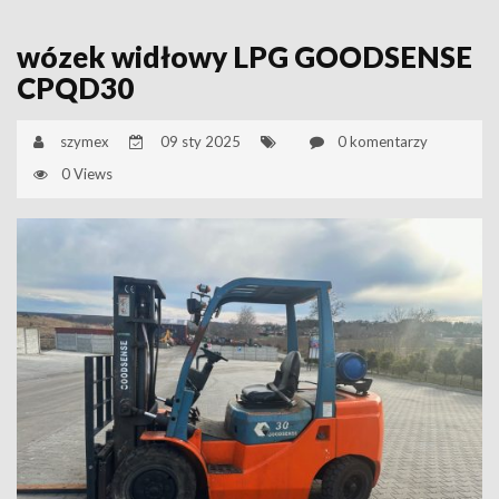
wózek widłowy LPG GOODSENSE
CPQD30
szymex
09 sty 2025
0 komentarzy
0 Views