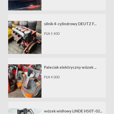
silnik 4-cylindrowy DEUTZ F...
PLN 5 400
Paleciak elektryczny wózek ...
PLN 4 000
wózek widłowy LINDE H50T-02...