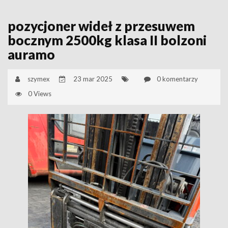
pozycjoner wideł z przesuwem
bocznym 2500kg klasa II bolzoni
auramo
szymex
23 mar 2025
0 komentarzy
0 Views