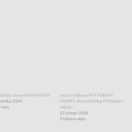
idłowy diesel NISSAN FD30
wózek widłowy MITSUBISHI
iernika 2024
FD30NT diesel 3000kg 9700mtg 4-
 wpis
sekcja
15 lutego 2026
Podobny wpis