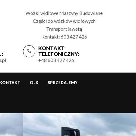
Wózki widłowe Maszyny Budowlane
Części do wózków widłowych
Transport lawetą
Kontakt: 603 427 426
KONTAKT
 :
TELEFONICZNY:
.pl
+48 603 427 426
KONTAKT
OLX
SPRZEDAJEMY