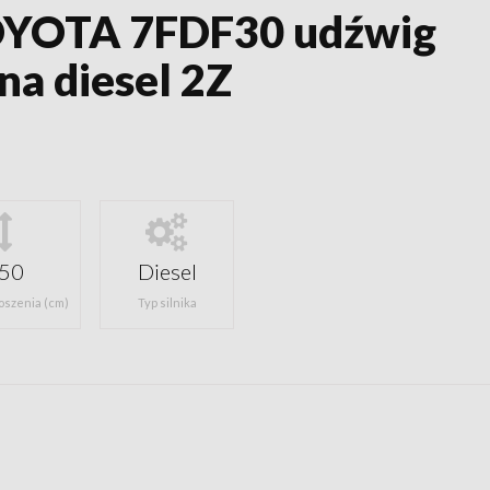
OYOTA 7FDF30 udźwig
na diesel 2Z
50
Diesel
oszenia (cm)
Typ silnika