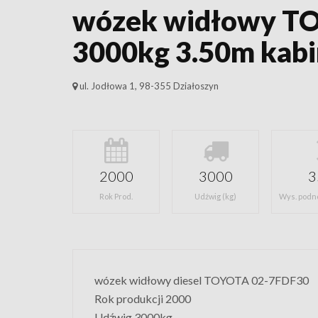
wózek widłowy T
3000kg 3.50m kabi
ul. Jodłowa 1, 98-355 Działoszyn
2000
3000
3
Rok Prod.
Udźwig (kg)
Wys. podn
wózek widłowy diesel TOYOTA 02-7FDF30
Rok produkcji 2000
Udźwig 3000kg