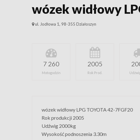
wózek widłowy L
ul. Jodłowa 1, 98-355 Działoszyn
7 260
2005
20
Motogodzin
Rok Prod.
Udźwig
wózek widłowy LPG TOYOTA 42-7FGF20
Rok produkcji 2005
Udźwig 2000kg
Wysokość podnoszenia 3.30m