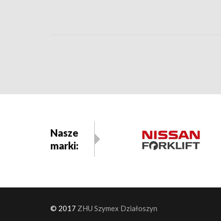
Nasze
marki:
© 2017
ZHU Szymex Działoszyn