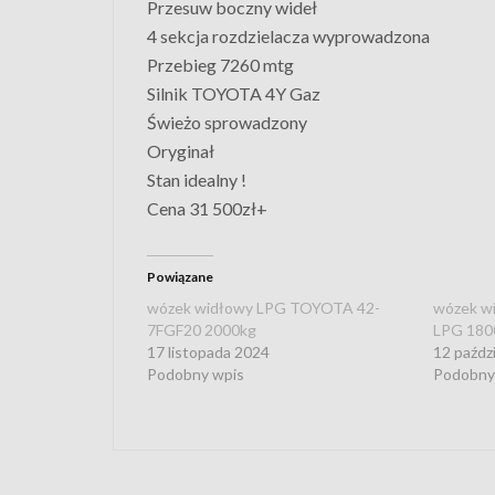
Przesuw boczny wideł
4 sekcja rozdzielacza wyprowadzona
Przebieg 7260 mtg
Silnik TOYOTA 4Y Gaz
Świeżo sprowadzony
Oryginał
Stan idealny !
Cena 31 500zł+
Powiązane
wózek widłowy LPG TOYOTA 42-
wózek w
7FGF20 2000kg
LPG 180
17 listopada 2024
12 paźdz
Podobny wpis
Podobny