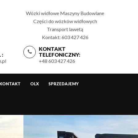
Wózki widłowe Maszyny Budowlane
Części do wózków widłowych
Transport lawetą
Kontakt: 603 427 426
KONTAKT
 :
TELEFONICZNY:
.pl
+48 603 427 426
KONTAKT
OLX
SPRZEDAJEMY