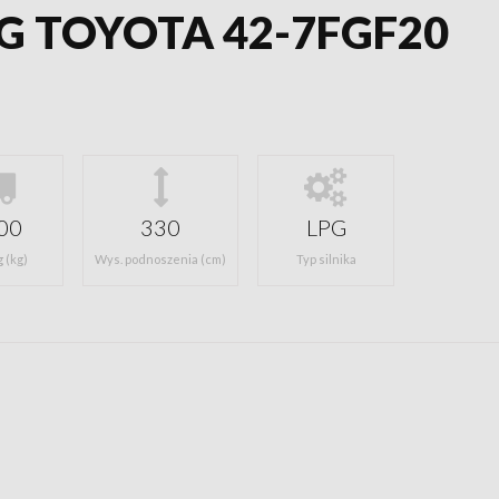
PG TOYOTA 42-7FGF20
00
330
LPG
 (kg)
Wys. podnoszenia (cm)
Typ silnika