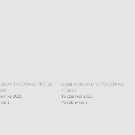
idłowy TOYOTA 42-7FGF18
wózek widłowy LPG TOYOTA 42-
0kg
7FGF20
iernika 2025
15 czerwca 2025
 wpis
Podobny wpis