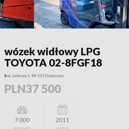
wózek widłowy LPG
TOYOTA 02-8FGF18
ul. Jodłowa 1, 98-355 Działoszyn
PLN37 500
7 000
2011
Motogodzin
Rok Prod.