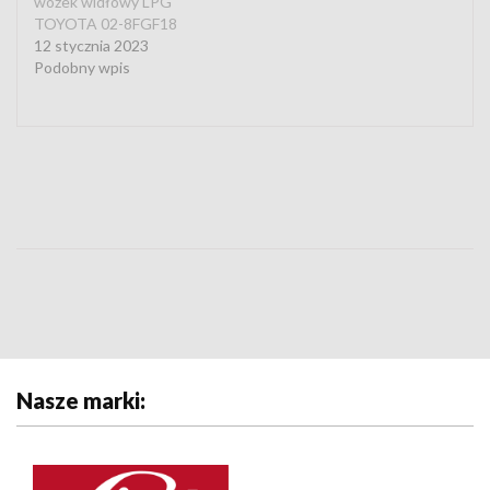
wózek widłowy LPG
TOYOTA 02-8FGF18
12 stycznia 2023
Podobny wpis
Nasze marki: