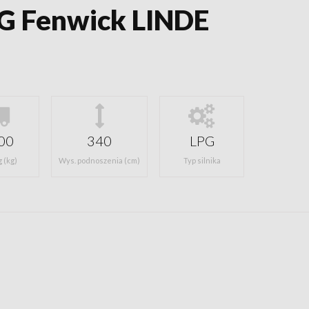
G Fenwick LINDE
00
340
LPG
 (kg)
Wys. podnoszenia (cm)
Typ silnika