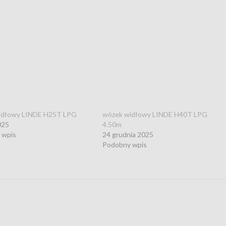
idłowy LINDE H25T LPG
wózek widłowy LINDE H40T LPG
025
4.50m
 wpis
24 grudnia 2025
Podobny wpis