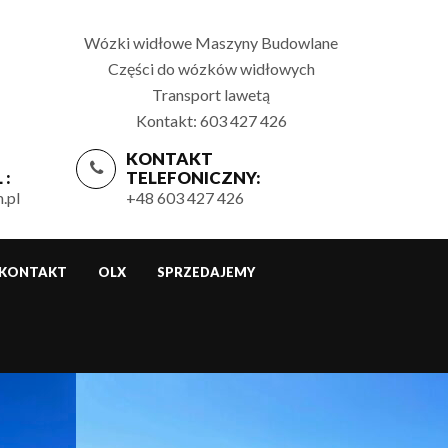
Wózki widłowe Maszyny Budowlane
Części do wózków widłowych
Transport lawetą
Kontakt: 603 427 426
KONTAKT
 :
TELEFONICZNY:
.pl
+48 603 427 426
KONTAKT
OLX
SPRZEDAJEMY