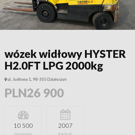
wózek widłowy HYSTER
H2.0FT LPG 2000kg
ul. Jodłowa 1, 98-355 Działoszyn
PLN26 900
10 500
2007
Motogodzin
Rok Prod.