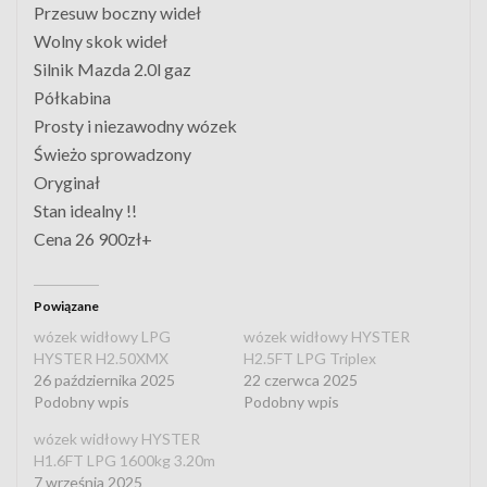
Przesuw boczny wideł
Wolny skok wideł
Silnik Mazda 2.0l gaz
Półkabina
Prosty i niezawodny wózek
Świeżo sprowadzony
Oryginał
Stan idealny !!
Cena 26 900zł+
Powiązane
wózek widłowy LPG
wózek widłowy HYSTER
HYSTER H2.50XMX
H2.5FT LPG Triplex
26 października 2025
22 czerwca 2025
Podobny wpis
Podobny wpis
wózek widłowy HYSTER
H1.6FT LPG 1600kg 3.20m
7 września 2025