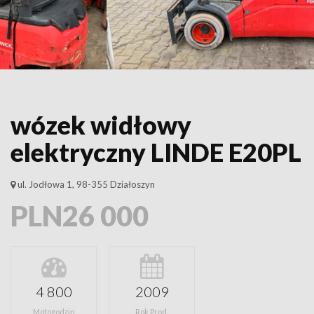
wózek widłowy
elektryczny LINDE E20PL
ul. Jodłowa 1, 98-355 Działoszyn
PLN26 000
4 800
2009
Motogodzin
Rok Prod.