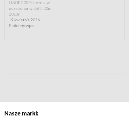
LINDE E20PH przesuw
pozycjoner wideł 3.80m
2013r
19 kwietnia 2026
Podobny wpis
Nasze marki: