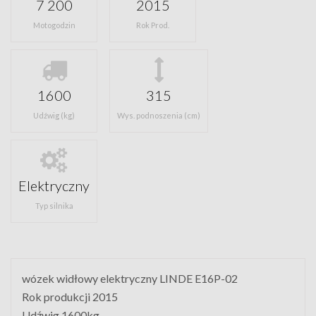
7 200
2015
Motogodzin
Rok Prod.
1600
315
Udźwig (kg)
Wys. podnoszenia (cm)
Elektryczny
Typ silnika
wózek widłowy elektryczny LINDE E16P-02
Rok produkcji 2015
Udźwig 1600kg