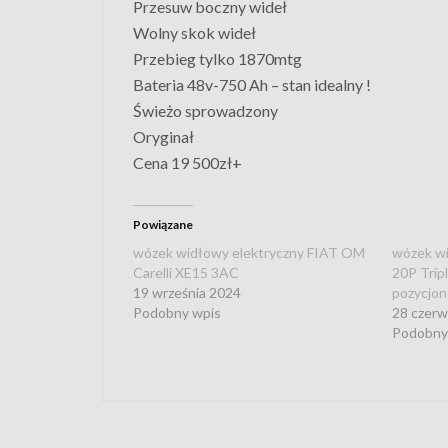
Przesuw boczny wideł
Wolny skok wideł
Przebieg tylko 1870mtg
Bateria 48v-750 Ah – stan idealny !
Świeżo sprowadzony
Oryginał
Cena 19 500zł+
Powiązane
wózek widłowy elektryczny FIAT OM
wózek wi
Carelli XE15 3AC
20P Trip
19 września 2024
pozycjon
Podobny wpis
28 czer
Podobny