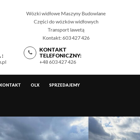
Wózki widłowe Maszyny Budowlane
Części do wózków widłowych
Transport lawetą
Kontakt: 603 427 426
KONTAKT
 :
TELEFONICZNY:
.pl
+48 603 427 426
KONTAKT
OLX
SPRZEDAJEMY