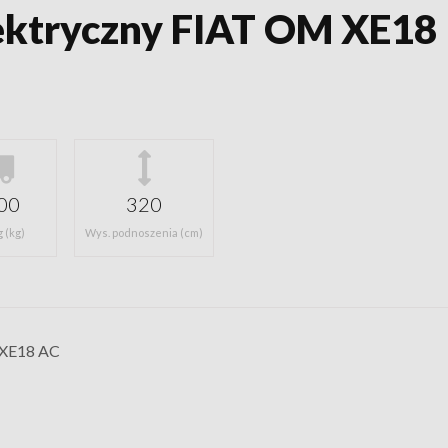
ektryczny FIAT OM XE18
00
320
 (kg)
Wys. podnoszenia (cm)
 XE18 AC