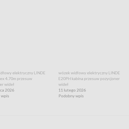
dłowy elektryczny LINDE
wózek widłowy elektryczny LINDE
lex 4.70m przesuw
E20PH kabina przesuw pozycjoner
er wideł
wideł
wca 2026
11 lutego 2026
 wpis
Podobny wpis