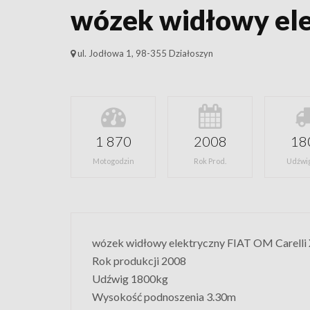
wózek widłowy el
ul. Jodłowa 1, 98-355 Działoszyn
1 870
2008
18
Motogodzin
Rok Prod.
Udźwig
wózek widłowy elektryczny FIAT OM Carelli
Rok produkcji 2008
Udźwig 1800kg
Wysokość podnoszenia 3.30m