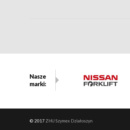
Nasze
marki:
© 2017
ZHU Szymex Działoszyn