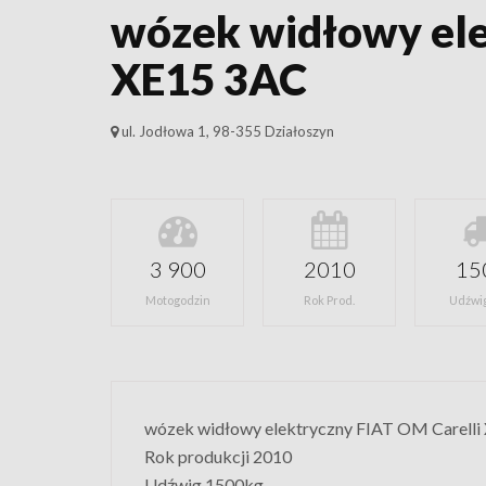
wózek widłowy ele
XE15 3AC
ul. Jodłowa 1, 98-355 Działoszyn
3 900
2010
15
Motogodzin
Rok Prod.
Udźwig
wózek widłowy elektryczny FIAT OM Carelli
Rok produkcji 2010
Udźwig 1500kg