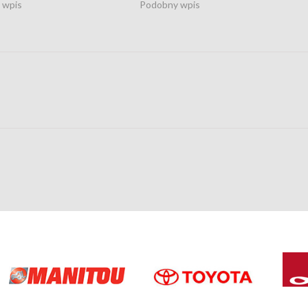
 wpis
Podobny wpis