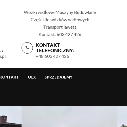
Wózki widłowe Maszyny Budowlane
Części do wózków widłowych
Transport lawetą
Kontakt: 603 427 426
KONTAKT
 :
TELEFONICZNY:
.pl
+48 603 427 426
KONTAKT
OLX
SPRZEDAJEMY