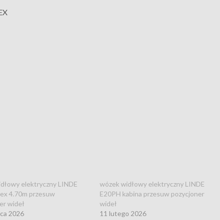
EX
dłowy elektryczny LINDE
wózek widłowy elektryczny LINDE
lex 4.70m przesuw
E20PH kabina przesuw pozycjoner
er wideł
wideł
wca 2026
11 lutego 2026