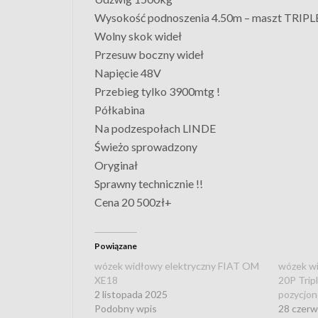
Wysokość podnoszenia 4.50m – maszt TRIPL
Wolny skok wideł
Przesuw boczny wideł
Napięcie 48V
Przebieg tylko 3900mtg !
Półkabina
Na podzespołach LINDE
Świeżo sprowadzony
Oryginał
Sprawny technicznie !!
Cena 20 500zł+
Powiązane
wózek widłowy elektryczny FIAT OM
wózek wi
XE18
20P Trip
2 listopada 2025
pozycjon
Podobny wpis
28 czer