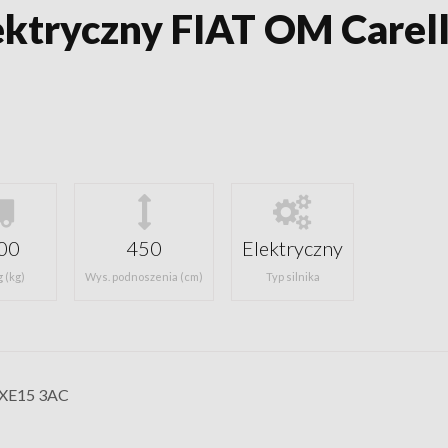
ktryczny FIAT OM Carell
00
450
Elektryczny
 (kg)
Wys. podnoszenia (cm)
Typ silnika
 XE15 3AC