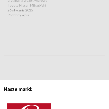
oryginalna wózek widłowy
Toyota Nissan Mitsubishi
26 stycznia 2025
Podobny wpis
Nasze marki: