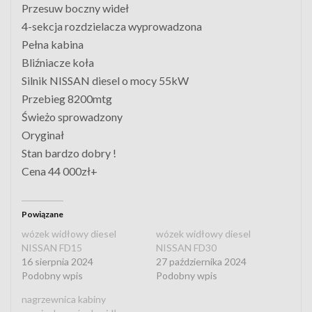
Przesuw boczny wideł
4-sekcja rozdzielacza wyprowadzona
Pełna kabina
Bliźniacze koła
Silnik NISSAN diesel o mocy 55kW
Przebieg 8200mtg
Świeżo sprowadzony
Oryginał
Stan bardzo dobry !
Cena 44 000zł+
Powiązane
wózek widłowy diesel
wózek widłowy diesel
NISSAN FD15
NISSAN FD30
16 sierpnia 2024
27 października 2024
Podobny wpis
Podobny wpis
nagrzewnica kabiny