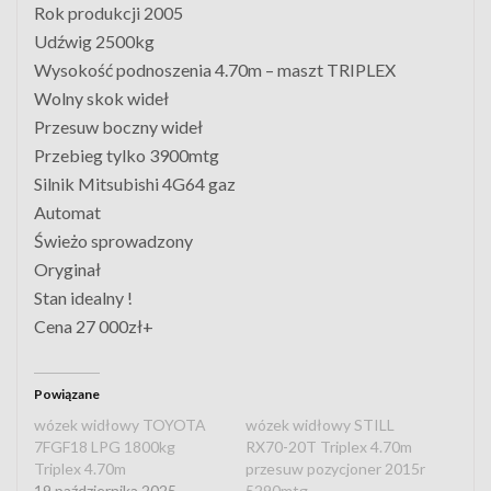
Rok produkcji 2005
Udźwig 2500kg
Wysokość podnoszenia 4.70m – maszt TRIPLEX
Wolny skok wideł
Przesuw boczny wideł
Przebieg tylko 3900mtg
Silnik Mitsubishi 4G64 gaz
Automat
Świeżo sprowadzony
Oryginał
Stan idealny !
Cena 27 000zł+
Powiązane
wózek widłowy TOYOTA
wózek widłowy STILL
7FGF18 LPG 1800kg
RX70-20T Triplex 4.70m
Triplex 4.70m
przesuw pozycjoner 2015r
19 października 2025
5290mtg