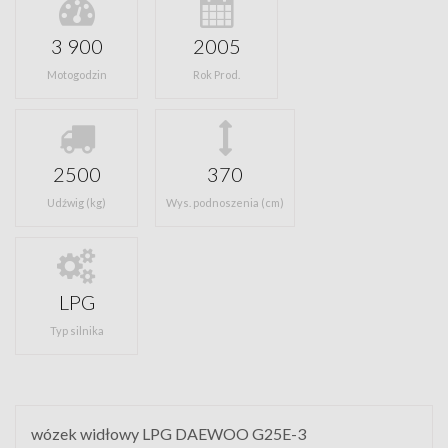
3 900
2005
Motogodzin
Rok Prod.
2500
370
Udźwig (kg)
Wys. podnoszenia (cm)
LPG
Typ silnika
wózek widłowy LPG DAEWOO G25E-3