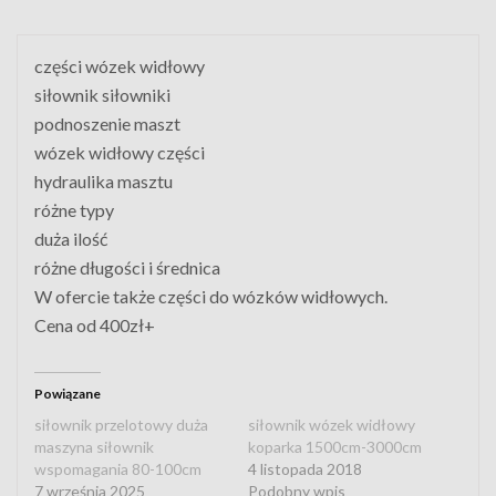
części wózek widłowy
siłownik siłowniki
podnoszenie maszt
wózek widłowy części
hydraulika masztu
różne typy
duża ilość
różne długości i średnica
W ofercie także części do wózków widłowych.
Cena od 400zł+
Powiązane
siłownik przelotowy duża
siłownik wózek widłowy
maszyna siłownik
koparka 1500cm-3000cm
wspomagania 80-100cm
4 listopada 2018
7 września 2025
Podobny wpis