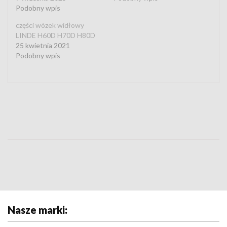
Podobny wpis
części wózek widłowy
LINDE H60D H70D H80D
25 kwietnia 2021
Podobny wpis
Nasze marki: