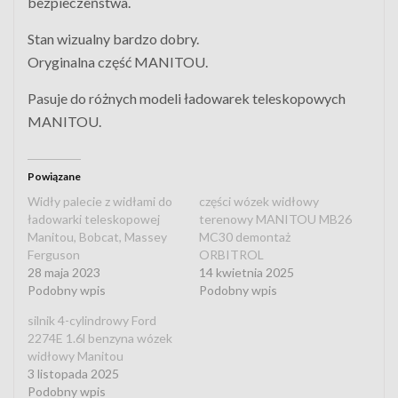
bezpieczeństwa.
Stan wizualny bardzo dobry.
Oryginalna część MANITOU.
Pasuje do różnych modeli ładowarek teleskopowych
MANITOU.
Powiązane
Widły palecie z widłami do
części wózek widłowy
ładowarki teleskopowej
terenowy MANITOU MB26
Manitou, Bobcat, Massey
MC30 demontaż
Ferguson
ORBITROL
28 maja 2023
14 kwietnia 2025
Podobny wpis
Podobny wpis
silnik 4-cylindrowy Ford
2274E 1.6l benzyna wózek
widłowy Manitou
3 listopada 2025
Podobny wpis