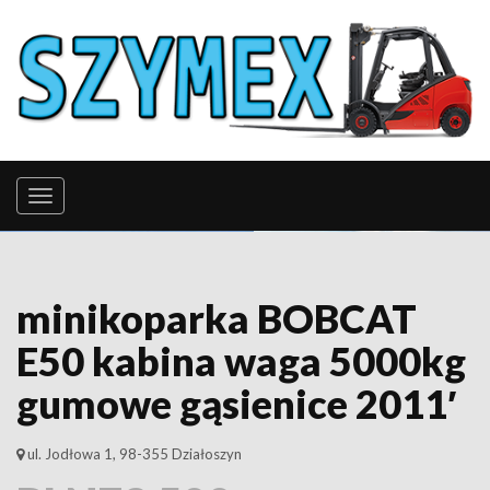
minikoparka BOBCAT
E50 kabina waga 5000kg
gumowe gąsienice 2011′
ul. Jodłowa 1, 98-355 Działoszyn