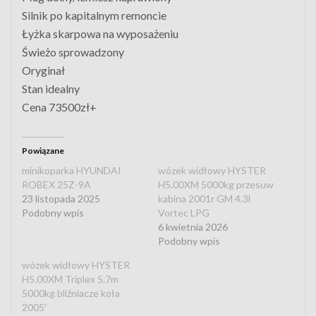
Silnik po kapitalnym remoncie
Łyżka skarpowa na wyposażeniu
Świeżo sprowadzony
Oryginał
Stan idealny
Cena 73500zł+
Powiązane
minikoparka HYUNDAI
wózek widłowy HYSTER
ROBEX 25Z-9A
H5.00XM 5000kg przesuw
23 listopada 2025
kabina 2001r GM 4.3l
Podobny wpis
Vortec LPG
6 kwietnia 2026
Podobny wpis
wózek widłowy HYSTER
H5.00XM Triplex 5.7m
5000kg bliźniacze koła
2005′