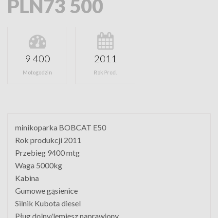
PLN73 500
9 400
2011
Motogodzin
Rok Prod.
minikoparka BOBCAT E50
Rok produkcji 2011
Przebieg 9400 mtg
Waga 5000kg
Kabina
Gumowe gąsienice
Silnik Kubota diesel
Pług dolny/lemiesz naprawiony