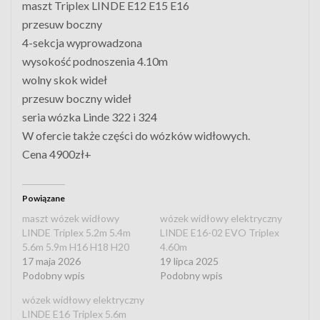
maszt Triplex LINDE E12 E15 E16
przesuw boczny
4-sekcja wyprowadzona
wysokość podnoszenia 4.10m
wolny skok wideł
przesuw boczny wideł
seria wózka Linde 322 i 324
W ofercie także części do wózków widłowych.
Cena 4900zł+
Powiązane
maszt wózek widłowy
wózek widłowy elektryczny
LINDE Triplex 5.2m 5.4m
LINDE E16-02 EVO Triplex
5.6m 5.9m H16 H18 H20
4.60m
17 maja 2026
19 lipca 2025
Podobny wpis
Podobny wpis
wózek widłowy elektryczny
LINDE E16 Triplex 5.6m