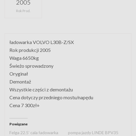
2005
Rok Prod.
ładowarka VOLVO L30B-Z/SX
Rok produkcji 2005
Waga 6650kg
Świeżo sprowadzony
Oryginał
Demontaż
Wszystkie części z demontażu
Cena dotyczy przedniego mostu/napędu
Cena 7 300zł+
Powiązane
Felga 22.5’ cala ładowarka
pompa jazdy LINDE BPV35