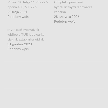
Volvo L30 felga 11.75×22.5
komplet z pompami
opona 405/60R22.5
hydraulicznymi ładowarka
20 maja 2024
koparka
Podobny wpis
28 czerwca 2026
Podobny wpis
płyta czołowa wózek
widłowy TUR ładowarka
ciągnik sztaplarka widlak
31 grudnia 2023
Podobny wpis