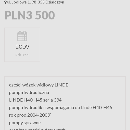
ul. Jodłowa 1, 98-355 Działoszyn
PLN3 500
2009
Rok Prod.
części wózek widłowy LINDE
pompa hydrauliczna
LINDE H40 H45 seria 394
pompa hydrauliki i wspomagania do Linde H40 ,H45
rok prod.2004-2009′
pompy sprawne
oraz inne części z demontażu