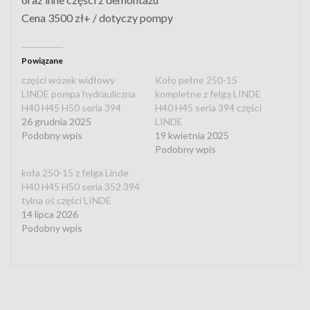
Cena 3500 zł+ / dotyczy pompy
Powiązane
części wózek widłowy
Koło pełne 250-15
LINDE pompa hydrauliczna
kompletne z felgą LINDE
H40 H45 H50 seria 394
H40 H45 seria 394 części
26 grudnia 2025
LINDE
Podobny wpis
19 kwietnia 2025
Podobny wpis
koła 250-15 z felga Linde
H40 H45 H50 seria 352 394
tylna oś części LINDE
14 lipca 2026
Podobny wpis